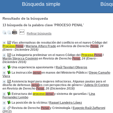
Búsqueda simple
Búsq
Resultado de la búsqueda
13
búsqueda de la palabra clave
'PROCESO PENAL'
Refinar búsqueda
Vías alternativas de resolución del conflicto en el nuevo Código del
Proceso
Penal
/
Mariana Alfaro Frade
en Revista de Derecho
Penal
, 24
(Enero - Diciembre 2016)
La indagatoria preliminar en el nuevo Código del
Proceso
Penal
/
Martín Sbrocca Cosimini
en Revista de Derecho
Penal
, 24 (Enero -
Diciembre 2016)
Una experiencia apasionante
/
Raúl Tavolari Oliveros
La instrucción
penal
en manos del Ministerio Público
/
Diego Camaño
Viera
Asistencia legal para mujeres infractoras. Algunas pautas para el
diseño de defensas
penal
es con perspectiva de género
/
Julieta Di Corleto
en Revista de Derecho
Penal
, 26 (Diciembre 2018)
Estructura del
proceso
penal
y sistema de garantías
/
Lina
Fernandez Lembo
La posición de la víctima
/
Raquel Landeira López
Revista de Derecho
Penal
y Criminología
/
Eugenio Raúl Zaffaroni
(2012)