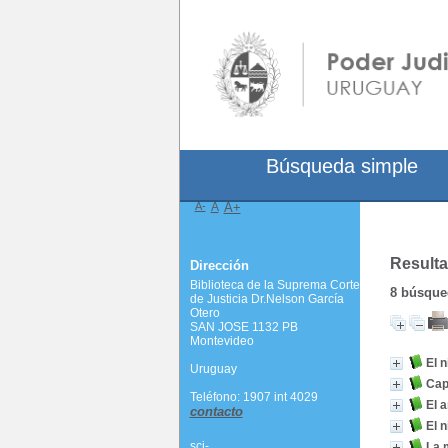
Búsqueda simple
A-
A
A+
Resulta
Dirección
Biblioteca de la Suprema Corte
8
búsqued
de Justicia Dr.Nelson García
Otero
SAN JOSE 1132 PB
Montevideo
El 
Uruguay
Cap
Teléfono: 1907 int 4029
El 
contacto
El n
scj-
La m