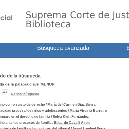
Búsqueda avanzada
do de la búsqueda
a de la palabra clave
'MENOR'
Refinar búsqueda
niño como sujeto de derecho
/
María del Carmen Diaz Sierra
acidad procesal de niños y adolescentes
/
María Virginia Barreiro
amparo en el derecho de familia
/
Selva Klett Fernández
iño ante los procesos de familia
/
Eduardo Cavalli Asole
ateria de familia y los poderes del tribunal
/
Ángel Landoni Sosa