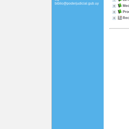
biblio@poderjudicial.gub.uy
Med
Pro
Rec