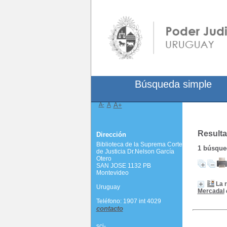
Búsqueda simple
A-
A
A+
Resulta
Dirección
Biblioteca de la Suprema Corte
1
búsqued
de Justicia Dr.Nelson García
Otero
SAN JOSE 1132 PB
Montevideo
La 
Uruguay
Mercadal
Teléfono: 1907 int 4029
contacto
scj-