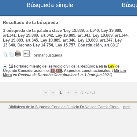
Búsqueda simple
Búsq
Resultado de la búsqueda
1
búsqueda de la palabra clave
'Ley 19.889, art.340, Ley 19.889,
art.341, Ley 19.889, art.342, Ley 19.889, art.343, Ley 19.889, art.344,
Ley 19.889, art.345, Ley 19.889, art.346, Ley 19.889, art.347, Ley
13.640, Decreto Ley 14.754, Ley 15.757, Constitución, art.60.1'
Refinar búsqueda
Fortalecimiento del servicio civil de la República en la
Ley
de
Urgente Consideración no.
19
.
889
. Aspectos
constitucion
ales.
/
Miriam
Mora
en Revista de Derecho
Constitucion
al, n. 1 (ene-jun 2021)
1
(1 - 1 / 1)
Biblioteca de la Suprema Corte de Justicia Dr.Nelson García Otero
pmb