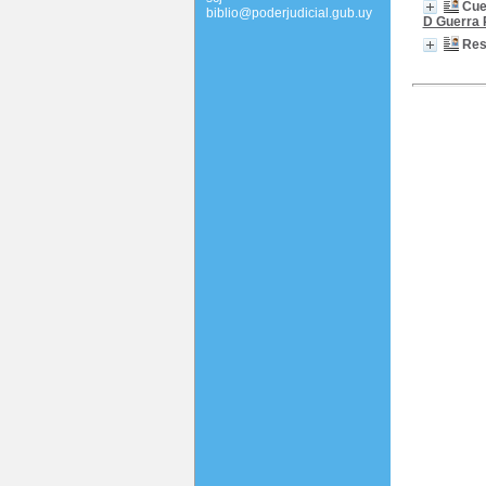
Cue
biblio@poderjudicial.gub.uy
D Guerra 
Res