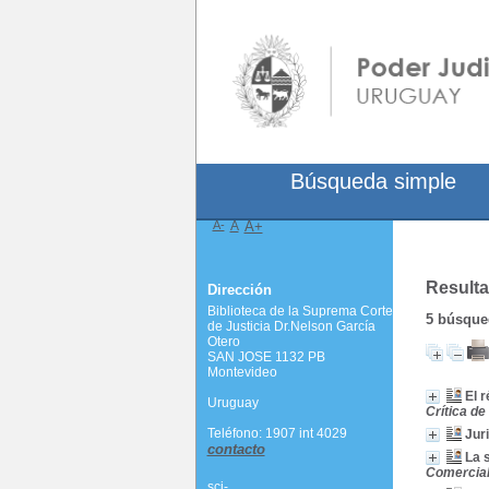
Búsqueda simple
A-
A
A+
Resulta
Dirección
Biblioteca de la Suprema Corte
5
búsqued
de Justicia Dr.Nelson García
Otero
SAN JOSE 1132 PB
Montevideo
El 
Uruguay
Crítica de
Teléfono: 1907 int 4029
Jur
contacto
La s
Comercial
scj-