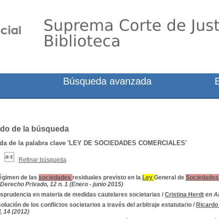
Búsqueda avanzada
do de la búsqueda
a de la palabra clave
'LEY DE SOCIEDADES COMERCIALES'
Refinar búsqueda
régimen de las
sociedades
residuales previsto en la
Ley
General de
Sociedade
 Derecho Privado, 12 n. 1 (Enero - junio 2015)
isprudencia en materia de medidas cautelares societarias
/
Cristina Herdt
en A
olución de los conflictos societarios a través del arbitraje estatutario
/
Ricardo 
, 14 (2012)