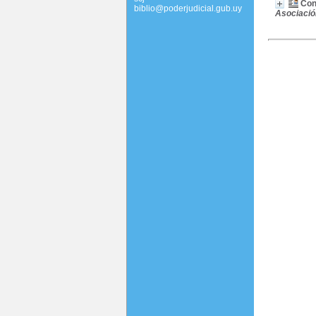
Con
biblio@poderjudicial.gub.uy
Asociació