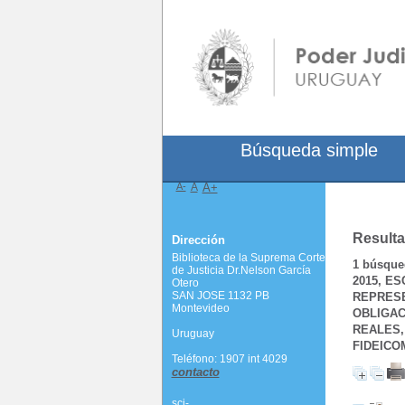
Búsqueda simple
A-
A
A+
Resulta
Dirección
Biblioteca de la Suprema Corte
1
búsqued
de Justicia Dr.Nelson García
2015, E
Otero
SAN JOSE 1132 PB
REPRESE
Montevideo
OBLIGAC
REALES,
Uruguay
FIDEICO
Teléfono: 1907 int 4029
contacto
scj-