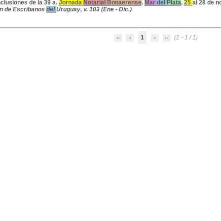
clusiones de la 39 a.
Jornada
Notari
al
Bonaerense
.
Mar
del
Plata
,
25
al
28
de
n
n de Escribanos
del
Uruguay, v. 103 (Ene - Dic.)
1
(1 - 1 / 1)