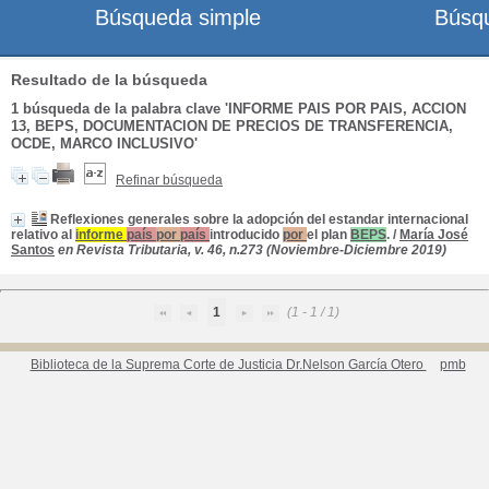
Búsqueda simple
Búsq
Resultado de la búsqueda
1
búsqueda de la palabra clave
'INFORME PAIS POR PAIS, ACCION
13, BEPS, DOCUMENTACION DE PRECIOS DE TRANSFERENCIA,
OCDE, MARCO INCLUSIVO'
Refinar búsqueda
Reflexiones generales sobre la adopción del estandar internacional
relativo al
informe
país
por
país
introducido
por
el plan
BEPS
.
/
María José
Santos
en Revista Tributaria, v. 46, n.273 (Noviembre-Diciembre 2019)
1
(1 - 1 / 1)
Biblioteca de la Suprema Corte de Justicia Dr.Nelson García Otero
pmb