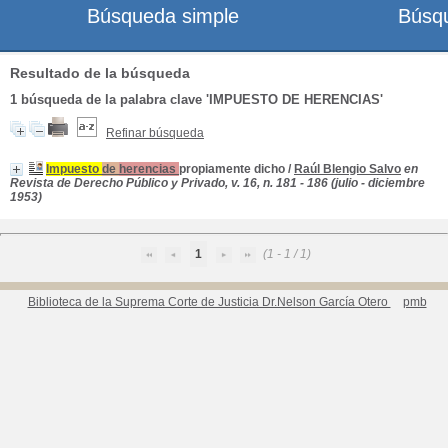
Búsqueda simple
Búsq
Resultado de la búsqueda
1
búsqueda de la palabra clave
'IMPUESTO DE HERENCIAS'
Refinar búsqueda
Impuesto
de
herencias
propiamente dicho
/
Raúl Blengio Salvo
en
Revista de Derecho Público y Privado, v. 16, n. 181 - 186 (julio - diciembre
1953)
1
(1 - 1 / 1)
Biblioteca de la Suprema Corte de Justicia Dr.Nelson García Otero
pmb