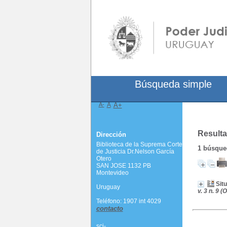
Búsqueda simple
A-
A
A+
Resulta
Dirección
Biblioteca de la Suprema Corte
1
búsqued
de Justicia Dr.Nelson García
Otero
SAN JOSE 1132 PB
Montevideo
Situ
Uruguay
v. 3 n. 9 
Teléfono: 1907 int 4029
contacto
scj-