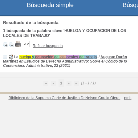
Búsqueda simple
Búsq
Resultado de la búsqueda
1
búsqueda de la palabra clave
'HUELGA Y OCUPACION DE LOS
LOCALES DE TRABAJO'
Refinar búsqueda
La
huelga
y
ocupación
de
los
locales
de
trabajo
.
/
Augusto Durán
Martínez
en Estudios de Derecho Administrativo: Sobre el Código de lo
Contencioso Administrativo, 23 (2021)
1
(1 - 1 / 1)
Biblioteca de la Suprema Corte de Justicia Dr.Nelson García Otero
pmb