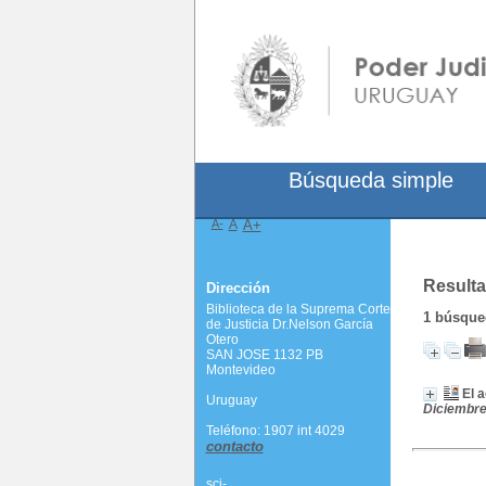
Búsqueda simple
A-
A
A+
Resulta
Dirección
Biblioteca de la Suprema Corte
1
búsqued
de Justicia Dr.Nelson García
Otero
SAN JOSE 1132 PB
Montevideo
El 
Uruguay
Diciembre
Teléfono: 1907 int 4029
contacto
scj-