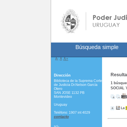
Búsqueda simple
A-
A
A+
Resulta
Dirección
Biblioteca de la Suprema Corte
1
búsqued
de Justicia Dr.Nelson García
SOCIAL 
Otero
SAN JOSE 1132 PB
Montevideo
Uruguay
La
Teléfono: 1907 int 4029
contacto
scj-