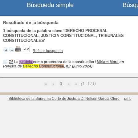
Búsqueda simple
Búsq
Resultado de la búsqueda
1
búsqueda de la palabra clave
'DERECHO PROCESAL
CONSTITUCIONAL, JUSTICIA CONSTITUCIONAL, TRIBUNALES
CONSTITUCIONALES'
Refinar búsqueda
La
justicia
como protectora de la constitución
/
Miriam Mora
en
Revista de
Derecho
Constitucional
, n.7 (junio 2024)
1
(1 - 1 / 1)
Biblioteca de la Suprema Corte de Justicia Dr.Nelson García Otero
pmb