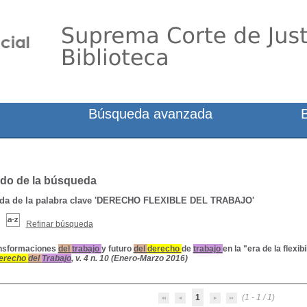
Búsqueda avanzada
do de la búsqueda
a de la palabra clave
'DERECHO FLEXIBLE DEL TRABAJO'
Refinar búsqueda
nsformaciones
del
trabajo
y futuro
del
derecho
de
trabajo
en la "era de la flexib
erecho
del
Trabajo
, v. 4 n. 10 (Enero-Marzo 2016)
1
(1 - 1 / 1)