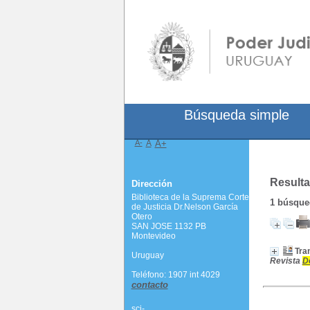
Búsqueda simple
A-
A
A+
Resulta
Dirección
Biblioteca de la Suprema Corte
1
búsqued
de Justicia Dr.Nelson García
Otero
SAN JOSE 1132 PB
Montevideo
Tra
Uruguay
Revista
D
Teléfono: 1907 int 4029
contacto
scj-