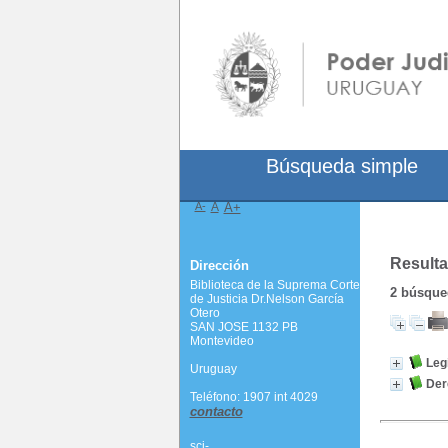
Búsqueda simple
A-
A
A+
Resulta
Dirección
Biblioteca de la Suprema Corte
2
búsqued
de Justicia Dr.Nelson García
Otero
SAN JOSE 1132 PB
Montevideo
Leg
Uruguay
Der
Teléfono: 1907 int 4029
contacto
scj-