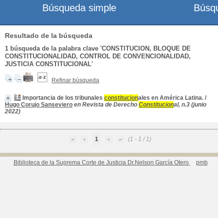
Búsqueda simple
Búsq
Resultado de la búsqueda
1
búsqueda de la palabra clave
'CONSTITUCION, BLOQUE DE
CONSTITUCIONALIDAD, CONTROL DE CONVENCIONALIDAD,
JUSTICIA CONSTITUCIONAL'
Refinar búsqueda
Importancia de los tribunales
constitucion
ales en América Latina.
/
Hugo Corujo Sanseviero
en Revista de Derecho
Constitucion
al, n.3 (junio
2022)
1
(1 - 1 / 1)
Biblioteca de la Suprema Corte de Justicia Dr.Nelson García Otero
pmb