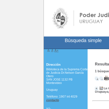
Búsqueda simple
A-
A
A+
Resulta
Dirección
Biblioteca de la Suprema Corte
1
búsqued
de Justicia Dr.Nelson García
Otero
SAN JOSE 1132 PB
Montevideo
La 
Uruguay
Uruguaya, 
Teléfono: 1907 int 4029
contacto
scj-