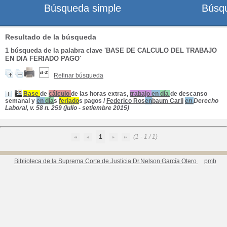
Búsqueda simple
Búsq
Resultado de la búsqueda
1
búsqueda de la palabra clave
'BASE DE CALCULO DEL TRABAJO
EN DIA FERIADO PAGO'
Refinar búsqueda
Base
de
cálculo
de las horas extras,
trabajo
en
día
de descanso
semanal y
en
día
s
feriado
s
pago
s
/
Federico Ros
en
baum Carli
en
Derecho
Laboral, v. 58 n. 259 (julio - setiembre 2015)
1
(1 - 1 / 1)
Biblioteca de la Suprema Corte de Justicia Dr.Nelson García Otero
pmb