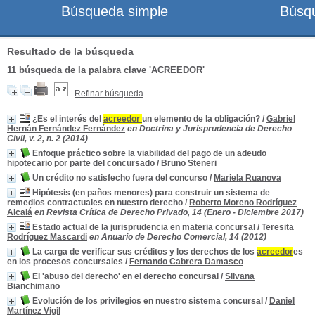
Búsqueda simple
Búsq
Resultado de la búsqueda
11
búsqueda de la palabra clave
'ACREEDOR'
Refinar búsqueda
¿Es el interés del
acreedor
un elemento de la obligación?
/
Gabriel
Hernán Fernández Fernández
en Doctrina y Jurisprudencia de Derecho
Civil, v. 2, n. 2 (2014)
Enfoque práctico sobre la viabilidad del pago de un adeudo
hipotecario por parte del concursado
/
Bruno Steneri
Un crédito no satisfecho fuera del concurso
/
Mariela Ruanova
Hipótesis (en paños menores) para construir un sistema de
remedios contractuales en nuestro derecho
/
Roberto Moreno Rodríguez
Alcalá
en Revista Crítica de Derecho Privado, 14 (Enero - Diciembre 2017)
Estado actual de la jurisprudencia en materia concursal
/
Teresita
Rodríguez Mascardi
en Anuario de Derecho Comercial, 14 (2012)
La carga de verificar sus créditos y los derechos de los
acreedor
es
en los procesos concursales
/
Fernando Cabrera Damasco
El 'abuso del derecho' en el derecho concursal
/
Silvana
Bianchimano
Evolución de los privilegios en nuestro sistema concursal
/
Daniel
Martínez Vigil