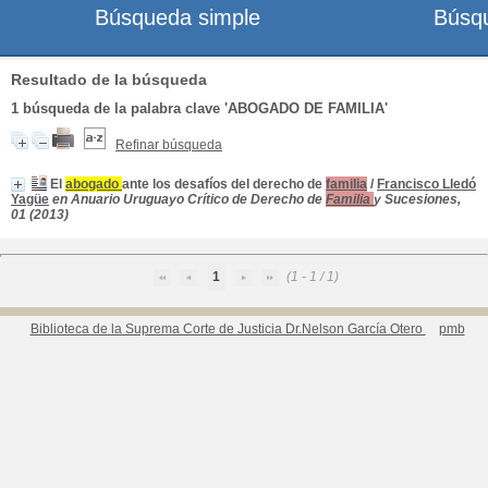
Búsqueda simple
Búsq
Resultado de la búsqueda
1
búsqueda de la palabra clave
'ABOGADO DE FAMILIA'
Refinar búsqueda
El
abogado
ante los desafíos del derecho de
familia
/
Francisco Lledó
Yagüe
en Anuario Uruguayo Crítico de Derecho de
Familia
y Sucesiones,
01 (2013)
1
(1 - 1 / 1)
Biblioteca de la Suprema Corte de Justicia Dr.Nelson García Otero
pmb