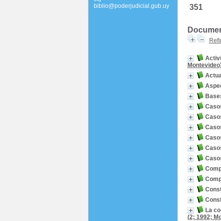
biblio@poderjudicial.gub.uy
351
Documento
Refi
Activ
Montevideo
Actua
Aspec
Bases
Casos
Casos
Casos
Casos
Casos
Casos
Compe
Compe
Const
Const
La co
(2; 1992; M