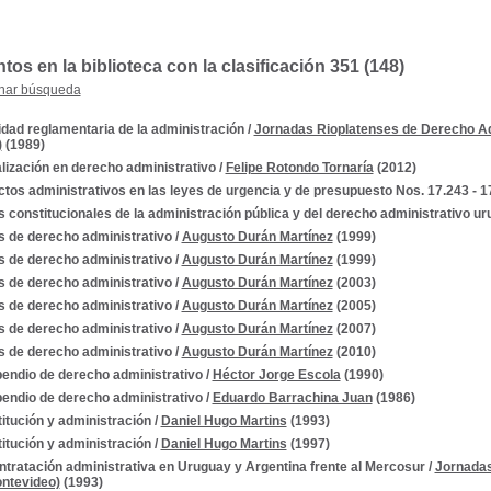
s en la biblioteca con la clasificación 351 (148)
nar búsqueda
idad reglamentaria de la administración
/
Jornadas Rioplatenses de Derecho Admi
)
(1989)
lización en derecho administrativo
/
Felipe Rotondo Tornaría
(2012)
tos administrativos en las leyes de urgencia y de presupuesto Nos. 17.243 - 1
 constitucionales de la administración pública y del derecho administrativo u
 de derecho administrativo
/
Augusto Durán Martínez
(1999)
 de derecho administrativo
/
Augusto Durán Martínez
(1999)
 de derecho administrativo
/
Augusto Durán Martínez
(2003)
 de derecho administrativo
/
Augusto Durán Martínez
(2005)
 de derecho administrativo
/
Augusto Durán Martínez
(2007)
 de derecho administrativo
/
Augusto Durán Martínez
(2010)
ndio de derecho administrativo
/
Héctor Jorge Escola
(1990)
ndio de derecho administrativo
/
Eduardo Barrachina Juan
(1986)
itución y administración
/
Daniel Hugo Martins
(1993)
itución y administración
/
Daniel Hugo Martins
(1997)
ntratación administrativa en Uruguay y Argentina frente al Mercosur
/
Jornadas
ontevideo)
(1993)