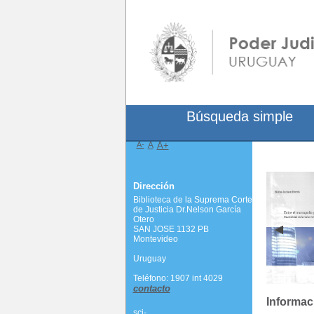
Búsqueda simple
A-
A
A+
Dirección
Biblioteca de la Suprema Corte
de Justicia Dr.Nelson García
Otero
SAN JOSE 1132 PB
Montevideo
Uruguay
Teléfono: 1907 int 4029
contacto
Informac
scj-