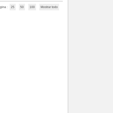
gina :
25
50
100
Mostrar todo