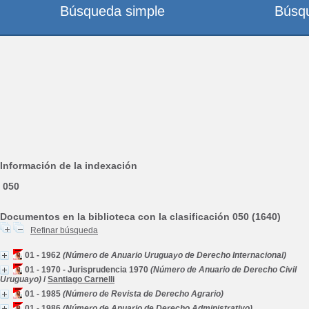
Búsqueda simple
Búsq
Información de la indexación
050
Documentos en la biblioteca con la clasificación 050 (1640)
Refinar búsqueda
01 - 1962
(Número de Anuario Uruguayo de Derecho Internacional)
01 - 1970 - Jurisprudencia 1970
(Número de Anuario de Derecho Civil
Uruguayo)
/
Santiago Carnelli
01 - 1985
(Número de Revista de Derecho Agrario)
01 - 1986
(Número de Anuario de Derecho Administrativo)