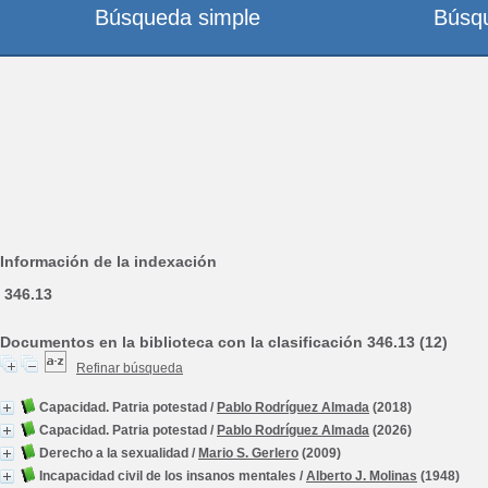
Búsqueda simple
Búsq
Información de la indexación
346.13
Documentos en la biblioteca con la clasificación 346.13 (12)
Refinar búsqueda
Capacidad. Patria potestad
/
Pablo Rodríguez Almada
(2018)
Capacidad. Patria potestad
/
Pablo Rodríguez Almada
(2026)
Derecho a la sexualidad
/
Mario S. Gerlero
(2009)
Incapacidad civil de los insanos mentales
/
Alberto J. Molinas
(1948)