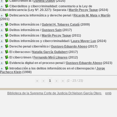
Cibercrimen III
/
Daniela Dupuy
(2020)
Ciberdelitos y cibercriminalidad: comentario a la Ley de
Ciberdelincuencia (Ley Nº. 20.327): Separata
/
Martín Pecoy Taque
(2024)
Delincuencia informática y derecho penal
/
Ricardo M. Mata y Martín
(2001)
Delitos informáticos
/
Gabriel H. Tobares Catalá
(2009)
Delitos informáticos
/
Gustavo Sain
(2017)
Delitos informáticos
/
Martín Pecoy Taque
(2011)
Delitos informáticos y cibercriminalidad
/
Laura Mayer Lux
(2024)
Derecho penal cibernético
/
Gustavo Eduardo Aboso
(2017)
El ciberacoso
/
Natalia García Guilabert
(2017)
El cibercrimen
/
Fernando Miró Llinares
(2012)
Evidencia digital en el proceso penal
/
Gustavo Eduardo Aboso
(2023)
Introducción a los delitos informáticos en el ciberespacio
/
Jorge
Pacheco Klein
(1998)
1
(1 - 15 / 15)
Biblioteca de la Suprema Corte de Justicia Dr.Nelson García Otero
pmb