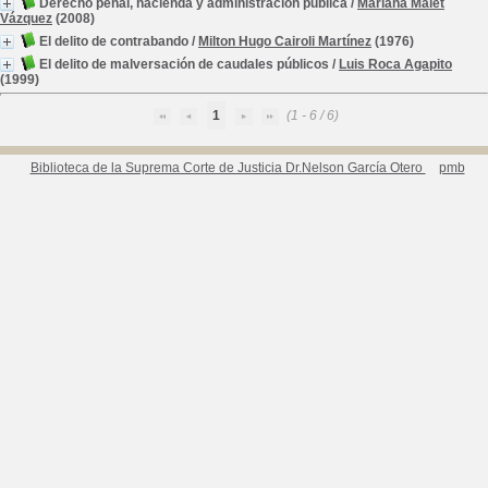
Derecho penal, hacienda y administración pública
/
Mariana Malet
Vázquez
(2008)
El delito de contrabando
/
Milton Hugo Cairoli Martínez
(1976)
El delito de malversación de caudales públicos
/
Luis Roca Agapito
(1999)
1
(1 - 6 / 6)
Biblioteca de la Suprema Corte de Justicia Dr.Nelson García Otero
pmb