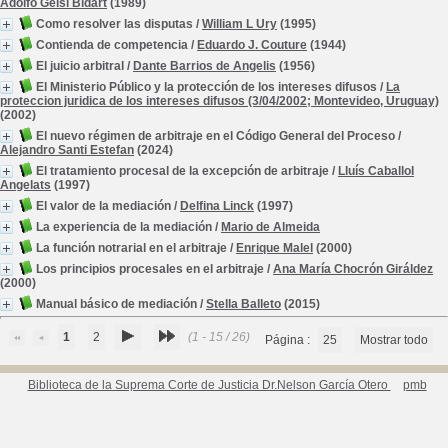
Adolfo Gelsi Bidart
(1989)
Como resolver las disputas
/
William L Ury
(1995)
Contienda de competencia
/
Eduardo J. Couture
(1944)
El juicio arbitral
/
Dante Barrios de Angelis
(1956)
El Ministerio Público y la protección de los intereses difusos
/
La
proteccion juridica de los intereses difusos (3/04/2002; Montevideo, Uruguay)
(2002)
El nuevo régimen de arbitraje en el Código General del Proceso
/
Alejandro Santi Estefan
(2024)
El tratamiento procesal de la excepción de arbitraje
/
Lluís Caballol
Angelats
(1997)
El valor de la mediación
/
Delfina Linck
(1997)
La experiencia de la mediación
/
Mario de Almeida
La función notrarial en el arbitraje
/
Enrique Malel
(2000)
Los principios procesales en el arbitraje
/
Ana María Chocrón Giráldez
(2000)
Manual básico de mediación
/
Stella Balleto
(2015)
1
2
(1 - 15 / 26)
Página :
25
Mostrar todo
Biblioteca de la Suprema Corte de Justicia Dr.Nelson García Otero
pmb