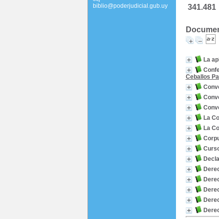
biblio@poderjudicial.gub.uy
341.481
Documento
La ap
Confe
Ceballos P
Conv
Conv
Conv
La Co
La Co
Corpu
Curso
Decla
Derec
Derec
Derec
Dere
Dere