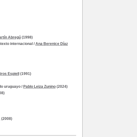
rtín Abregú
(1998)
exto internacional
/
Ana Berenice Díaz
ros Espiell
(1991)
ado uruguayo
/
Pablo Leiza Zunino
(2024)
08)
a
(2008)