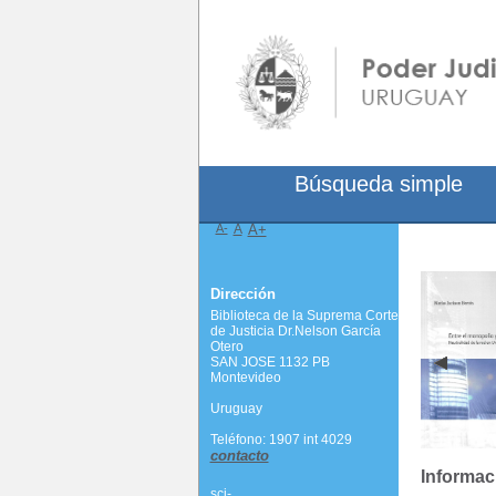
Búsqueda simple
A-
A
A+
Dirección
Biblioteca de la Suprema Corte
de Justicia Dr.Nelson García
Otero
SAN JOSE 1132 PB
Montevideo
Uruguay
Teléfono: 1907 int 4029
contacto
Informac
scj-