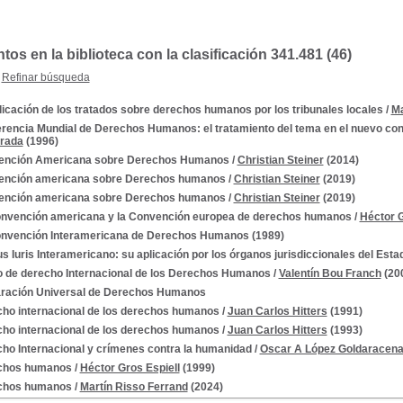
s en la biblioteca con la clasificación 341.481 (46)
Refinar búsqueda
licación de los tratados sobre derechos humanos por los tribunales locales
/
Ma
rencia Mundial de Derechos Humanos: el tratamiento del tema en el nuevo cont
arada
(1996)
ención Americana sobre Derechos Humanos
/
Christian Steiner
(2014)
ención americana sobre Derechos humanos
/
Christian Steiner
(2019)
ención americana sobre Derechos humanos
/
Christian Steiner
(2019)
nvención americana y la Convención europea de derechos humanos
/
Héctor G
nvención Interamericana de Derechos Humanos
(1989)
s Iuris Interamericano: su aplicación por los órganos jurisdiccionales del Est
 de derecho Internacional de los Derechos Humanos
/
Valentín Bou Franch
(20
ración Universal de Derechos Humanos
ho internacional de los derechos humanos
/
Juan Carlos Hitters
(1991)
ho internacional de los derechos humanos
/
Juan Carlos Hitters
(1993)
ho Internacional y crímenes contra la humanidad
/
Oscar A López Goldaracen
chos humanos
/
Héctor Gros Espiell
(1999)
chos humanos
/
Martín Risso Ferrand
(2024)