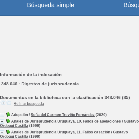
Búsqueda simple
Búsq
Información de la indexación
348.046 : Digestos de jurisprudencia
Documentos en la biblioteca con la clasificación 348.046 (85)
Refinar búsqueda
Adopción
/
Sofía del Carmen Treviño Fernández
(2020)
Anales de Jurisprudencia Uruguaya, 10. Fallos de apelaciones
/
Gustavo
Ordoqui Castilla
(1999)
Anales de Jurisprudencia Uruguaya, 11. Fallos casación
/
Gustavo
Ordoqui Castilla
(1999)