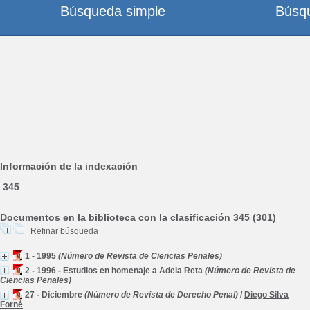
Búsqueda simple
Búsq
Información de la indexación
345
Documentos en la biblioteca con la clasificación 345 (301)
Refinar búsqueda
1 - 1995
(Número de Revista de Ciencias Penales)
2 - 1996 - Estudios en homenaje a Adela Reta
(Número de Revista de
Ciencias Penales)
27 - Diciembre
(Número de Revista de Derecho Penal)
/
Diego Silva
Forné