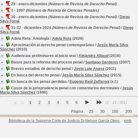
29 - enero-diciembre
(Número de Revista de Derecho Penal)
3 - 1997
(Número de Revista de Ciencias Penales)
30 - enero-diciembre
(Número de Revista de Derecho Penal)
/
Diego
Silva Forné
31-32 - diciembre 2024
(Número de Revista de Derecho Penal)
/
Diego
Silva Forné
Adela Reta: Antología
/
Adela Reta
(2026)
Aproximación al derecho penal contemporáneo
/
Jesús María Silva
Sánchez
(2010)
Audiencias preliminares al juicio oral
/
Alejandra Alliaud
(2016)
Bases para la reforma del proceso penal
/
Santiago Garderes
(2007)
Breves estudios de derecho penal
/
Justo Laje Anaya
(2011)
En busca del derecho penal
/
Jesús María Silva Sánchez
(2015)
En busca de las penas perdidas
/
Eugenio Raúl Zaffaroni
(s.f.)
Casos de la jurisprudencia penal con comentarios doctrinales
/
Jesús
María Silva Sánchez
(1996)
1
2
3
4
5
6
(1 - 15 / 301)
Página :
25
50
100
200
Biblioteca de la Suprema Corte de Justicia Dr.Nelson García Otero
pmb