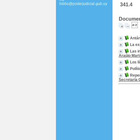
biblio@poderjudicial.gub.uy
341.4
Documento
Antá
La ex
Las i
Araújo Mar
Los l
Polít
Reper
Secretaría 