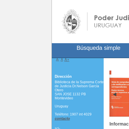
Búsqueda simple
A-
A
A+
Dirección
Biblioteca de la Suprema Corte
de Justicia Dr.Nelson García
Otero
SAN JOSE 1132 PB
Montevideo
Uruguay
Teléfono: 1907 int 4029
contacto
Informac
scj-