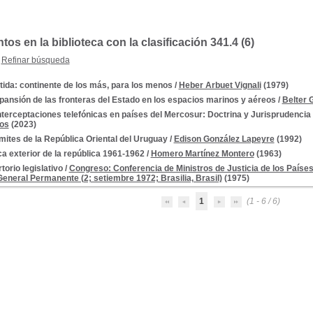
s en la biblioteca con la clasificación 341.4 (6)
Refinar búsqueda
rtida: continente de los más, para los menos
/
Heber Arbuet Vignali
(1979)
pansión de las fronteras del Estado en los espacios marinos y aéreos
/
Belter 
nterceptaciones telefónicas en países del Mercosur: Doctrina y Jurisprudencia 
tos
(2023)
ímites de la República Oriental del Uruguay
/
Edison González Lapeyre
(1992)
ica exterior de la república 1961-1962
/
Homero Martínez Montero
(1963)
torio legislativo
/
Congreso: Conferencia de Ministros de Justicia de los Paíse
General Permanente (2; setiembre 1972; Brasilia, Brasil)
(1975)
1
(1 - 6 / 6)