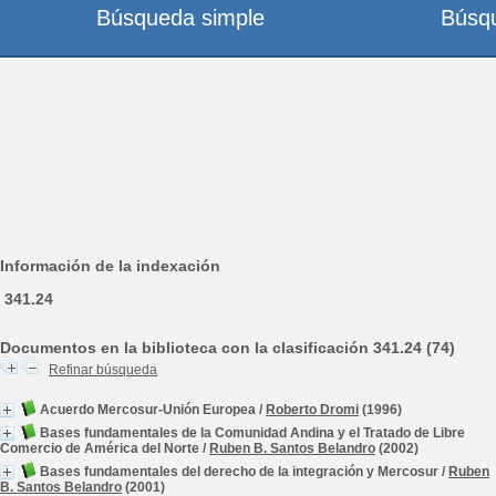
Búsqueda simple
Búsq
Información de la indexación
341.24
Documentos en la biblioteca con la clasificación 341.24 (74)
Refinar búsqueda
Acuerdo Mercosur-Unión Europea
/
Roberto Dromi
(1996)
Bases fundamentales de la Comunidad Andina y el Tratado de Libre
Comercio de América del Norte
/
Ruben B. Santos Belandro
(2002)
Bases fundamentales del derecho de la integración y Mercosur
/
Ruben
B. Santos Belandro
(2001)