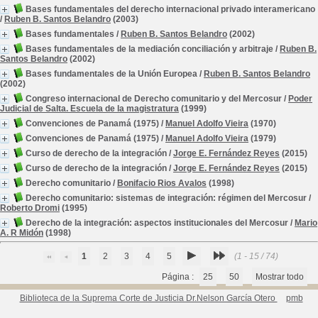
Bases fundamentales del derecho internacional privado interamericano
/
Ruben B. Santos Belandro
(2003)
Bases fundamentales
/
Ruben B. Santos Belandro
(2002)
Bases fundamentales de la mediación conciliación y arbitraje
/
Ruben B.
Santos Belandro
(2002)
Bases fundamentales de la Unión Europea
/
Ruben B. Santos Belandro
(2002)
Congreso internacional de Derecho comunitario y del Mercosur
/
Poder
Judicial de Salta. Escuela de la magistratura
(1999)
Convenciones de Panamá (1975)
/
Manuel Adolfo Vieira
(1970)
Convenciones de Panamá (1975)
/
Manuel Adolfo Vieira
(1979)
Curso de derecho de la integración
/
Jorge E. Fernández Reyes
(2015)
Curso de derecho de la integración
/
Jorge E. Fernández Reyes
(2015)
Derecho comunitario
/
Bonifacio Rios Avalos
(1998)
Derecho comunitario: sistemas de integración: régimen del Mercosur
/
Roberto Dromi
(1995)
Derecho de la integración: aspectos institucionales del Mercosur
/
Mario
A. R Midón
(1998)
1
2
3
4
5
(1 - 15 / 74)
Página :
25
50
Mostrar todo
Biblioteca de la Suprema Corte de Justicia Dr.Nelson García Otero
pmb