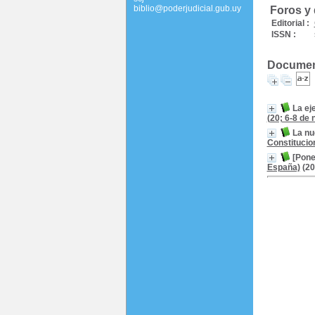
biblio@poderjudicial.gub.uy
Foros y
Editorial :
ISSN :
Document
La ej
(20; 6-8 de
La nu
Constitucion
[Pone
España)
(20