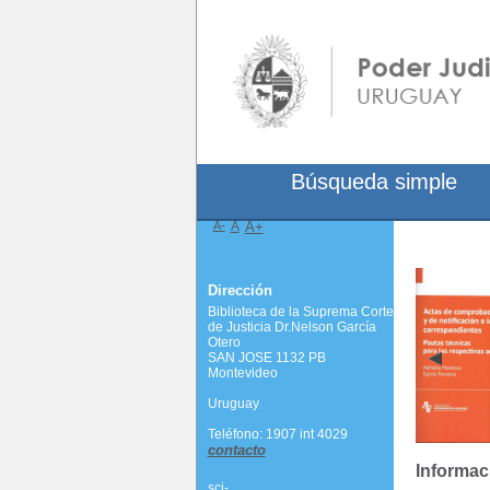
Búsqueda simple
A-
A
A+
Dirección
Biblioteca de la Suprema Corte
de Justicia Dr.Nelson García
Otero
SAN JOSE 1132 PB
Montevideo
Uruguay
Teléfono: 1907 int 4029
contacto
Informac
scj-