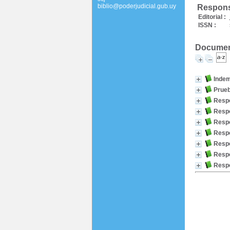
biblio@poderjudicial.gub.uy
Responsa
Editorial :
ISSN :
Document
Indem
Prueb
Respo
Respo
Respo
Respo
Respo
Respo
Respo