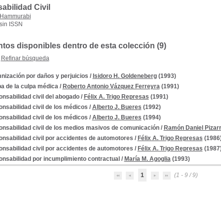
bilidad Civil
Hammurabi
sin ISSN
os disponibles dentro de esta colección (9)
Refinar búsqueda
nización por daños y perjuicios
/
Isidoro H. Goldeneberg
(1993)
a de la culpa médica
/
Roberto Antonio Vázquez Ferreyra
(1991)
nsabilidad civil del abogado
/
Félix A. Trigo Represas
(1991)
nsabilidad civil de los médicos
/
Alberto J. Bueres
(1992)
nsabilidad civil de los médicos
/
Alberto J. Bueres
(1994)
nsabilidad civil de los medios masivos de comunicación
/
Ramón Daniel Pizar
nsabilidad civil por accidentes de automotores
/
Félix A. Trigo Represas
(1986
nsabilidad civil por accidentes de automotores
/
Félix A. Trigo Represas
(1987
nsabilidad por incumplimiento contractual
/
María M. Agoglia
(1993)
1
(1 - 9 / 9)