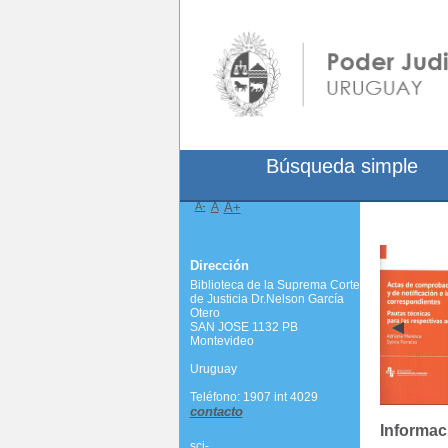
Búsqueda simple
A-
A
A+
Dirección
Biblioteca de la Suprema Corte
de Justicia Dr.Nelson García
Otero
SAN JOSE 1132 PB
Montevideo
Uruguay
Teléfono: 1907 int 4029
contacto
Informac
scj-