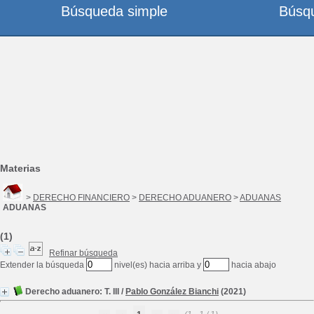
Búsqueda simple
Búsq
Materias
>
DERECHO FINANCIERO
>
DERECHO ADUANERO
>
ADUANAS
ADUANAS
(1)
Refinar búsqueda
Extender la búsqueda
nivel(es) hacia arriba y
hacia abajo
Derecho aduanero: T. III
/
Pablo González Bianchi
(2021)