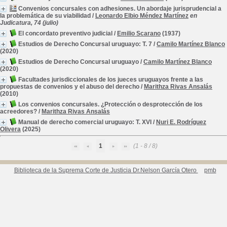
Convenios concursales con adhesiones. Un abordaje jurisprudencial a
la problemática de su viabilidad
/
Leonardo Elbio Méndez Martínez
en
Judicatura, 74 (julio)
El concordato preventivo judicial
/
Emilio Scarano
(1937)
Estudios de Derecho Concursal uruguayo: T. 7
/
Camilo Martínez Blanco
(2020)
Estudios de Derecho Concursal uruguayo
/
Camilo Martínez Blanco
(2020)
Facultades jurisdiccionales de los jueces uruguayos frente a las
propuestas de convenios y el abuso del derecho
/
Marithza Rivas Ansalás
(2010)
Los convenios concursales. ¿Protección o desprotección de los
acreedores?
/
Marithza Rivas Ansalás
Manual de derecho comercial uruguayo: T. XVI
/
Nuri E. Rodríguez
Olivera
(2025)
1
(1 - 8 / 8)
Biblioteca de la Suprema Corte de Justicia Dr.Nelson García Otero
pmb