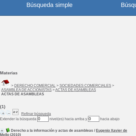
Búsqueda simple
Búsq
Materias
>
DERECHO COMERCIAL
>
SOCIEDADES COMERCIALES
>
ASAMBLEA DE ACCIONISTAS
>
ACTAS DE ASAMBLEAS
ACTAS DE ASAMBLEAS
(1)
Refinar búsqueda
Extender la búsqueda
nivel(es) hacia arriba y
hacia abajo
Derecho a la información y actas de asambleas
/
Eugenio Xavier de
Mello
(2010)