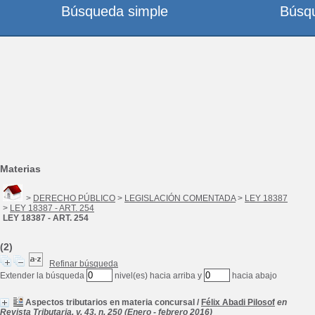
Búsqueda simple
Búsq
Materias
>
DERECHO PÚBLICO
>
LEGISLACIÓN COMENTADA
>
LEY 18387
>
LEY 18387 - ART. 254
LEY 18387 - ART. 254
(2)
Refinar búsqueda
Extender la búsqueda
nivel(es) hacia arriba y
hacia abajo
Aspectos tributarios en materia concursal
/
Félix Abadi Pilosof
en
Revista Tributaria, v. 43, n. 250 (Enero - febrero 2016)