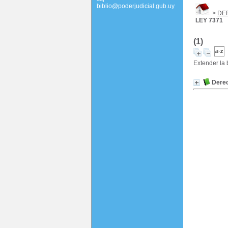
biblio@poderjudicial.gub.uy
>
DE
LEY 7371
(1)
Extender la
Derec