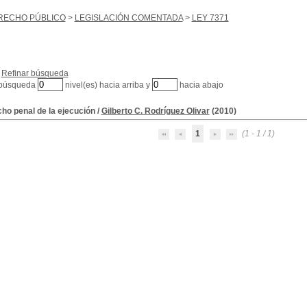
RECHO PÚBLICO
>
LEGISLACIÓN COMENTADA
>
LEY 7371
Refinar búsqueda
 búsqueda
nivel(es) hacia arriba y
hacia abajo
ho penal de la ejecución
/
Gilberto C. Rodríguez Olivar
(2010)
1
(1 - 1 / 1)