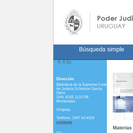
Búsqueda simple
A-
A
A+
Dirección
Biblioteca de la Suprema Corte
de Justicia Dr.Nelson García
Otero
SAN JOSE 1132 PB
Montevideo
Uruguay
Teléfono: 1907 int 4029
contacto
Materias
scj-