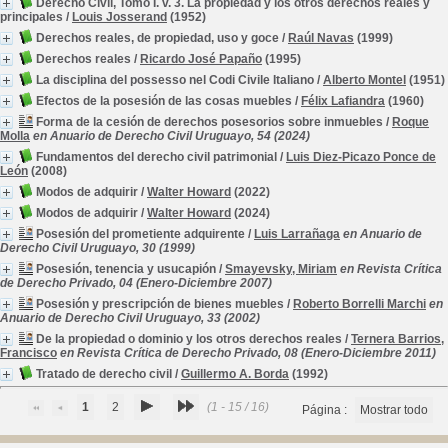
Derecho Civil, Tomo I. v. 3. La propiedad y los otros derechos reales y
principales
/
Louis Josserand
(1952)
Derechos reales, de propiedad, uso y goce
/
Raúl Navas
(1999)
Derechos reales
/
Ricardo José Papaño
(1995)
La disciplina del possesso nel Codi Civile Italiano
/
Alberto Montel
(1951)
Efectos de la posesión de las cosas muebles
/
Félix Lafiandra
(1960)
Forma de la cesión de derechos posesorios sobre inmuebles
/
Roque
Molla
en Anuario de Derecho Civil Uruguayo, 54 (2024)
Fundamentos del derecho civil patrimonial
/
Luis Diez-Picazo Ponce de
León
(2008)
Modos de adquirir
/
Walter Howard
(2022)
Modos de adquirir
/
Walter Howard
(2024)
Posesión del prometiente adquirente
/
Luis Larrañaga
en Anuario de
Derecho Civil Uruguayo, 30 (1999)
Posesión, tenencia y usucapión
/
Smayevsky, Miriam
en Revista Crítica
de Derecho Privado, 04 (Enero-Diciembre 2007)
Posesión y prescripción de bienes muebles
/
Roberto Borrelli Marchi
en
Anuario de Derecho Civil Uruguayo, 33 (2002)
De la propiedad o dominio y los otros derechos reales
/
Ternera Barrios,
Francisco
en Revista Crítica de Derecho Privado, 08 (Enero-Diciembre 2011)
Tratado de derecho civil
/
Guillermo A. Borda
(1992)
1
2
(1 - 15 / 16)
Página :
Mostrar todo