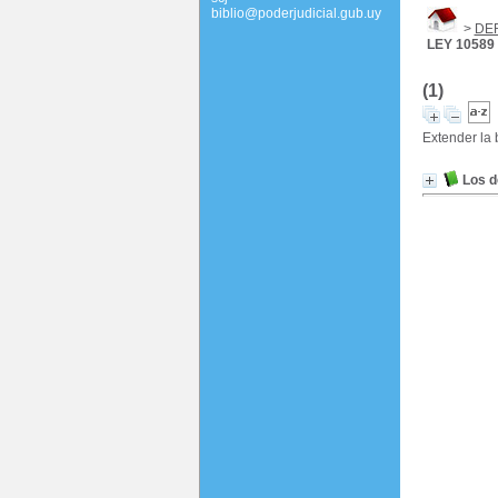
biblio@poderjudicial.gub.uy
>
DE
LEY 10589
(1)
Extender la
Los d