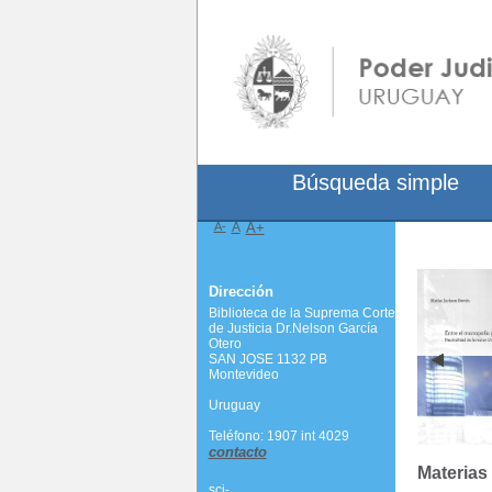
Búsqueda simple
A-
A
A+
Dirección
Biblioteca de la Suprema Corte
de Justicia Dr.Nelson García
Otero
SAN JOSE 1132 PB
Montevideo
Uruguay
Teléfono: 1907 int 4029
contacto
Materias
scj-