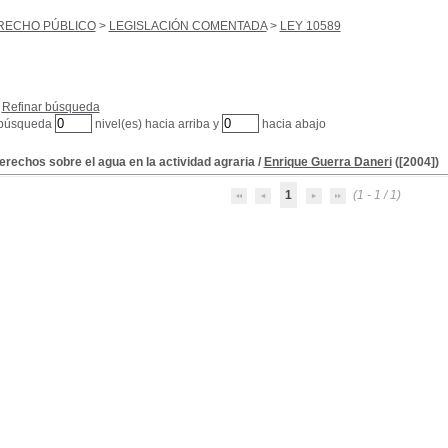
RECHO PÚBLICO
>
LEGISLACIÓN COMENTADA
>
LEY 10589
Refinar búsqueda
 búsqueda
nivel(es) hacia arriba y
hacia abajo
erechos sobre el agua en la actividad agraria
/
Enrique Guerra Daneri
([2004])
1
(1 - 1 / 1)