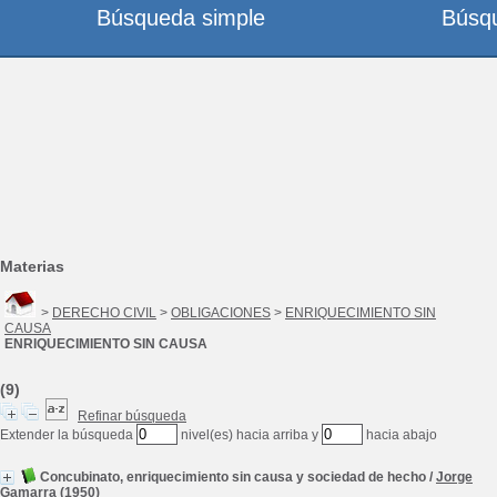
Búsqueda simple
Búsq
Materias
>
DERECHO CIVIL
>
OBLIGACIONES
>
ENRIQUECIMIENTO SIN
CAUSA
ENRIQUECIMIENTO SIN CAUSA
(9)
Refinar búsqueda
Extender la búsqueda
nivel(es) hacia arriba y
hacia abajo
Concubinato, enriquecimiento sin causa y sociedad de hecho
/
Jorge
Gamarra
(1950)