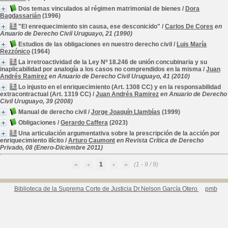
Dos temas vinculados al régimen matrimonial de bienes
/
Dora
Bagdassarián
(1996)
"El enrequecimiento sin causa, ese desconicido"
/
Carlos De Cores
en
Anuario de Derecho Civil Uruguayo, 21 (1990)
Estudios de las obligaciones en nuestro derecho civil
/
Luis María
Rezzónico
(1964)
La irretroactividad de la Ley Nº 18.246 de unión concubinaria y su
inaplicabilidad por analogía a los casos no comprendidos en la misma
/
Juan
Andrés Ramirez
en Anuario de Derecho Civil Uruguayo, 41 (2010)
Lo injusto en el enriquecimiento (Art. 1308 CC) y en la responsabilidad
extracontractual (Art. 1319 CC)
/
Juan Andrés Ramirez
en Anuario de Derecho
Civil Uruguayo, 39 (2008)
Manual de derecho civil
/
Jorge Joaquín Llambías
(1999)
Obligaciones
/
Gerardo Caffera
(2023)
Una articulación argumentativa sobre la prescripción de la acción por
enriquecimiento ilícito
/
Arturo Caumont
en Revista Crítica de Derecho
Privado, 08 (Enero-Diciembre 2011)
1
(1 - 9 / 9)
Biblioteca de la Suprema Corte de Justicia Dr.Nelson García Otero
pmb