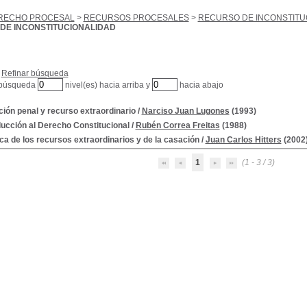
RECHO PROCESAL
>
RECURSOS PROCESALES
>
RECURSO DE INCONSTITU
DE INCONSTITUCIONALIDAD
Refinar búsqueda
 búsqueda
nivel(es) hacia arriba y
hacia abajo
ión penal y recurso extraordinario
/
Narciso Juan Lugones
(1993)
ducción al Derecho Constitucional
/
Rubén Correa Freitas
(1988)
ca de los recursos extraordinarios y de la casación
/
Juan Carlos Hitters
(2002
1
(1 - 3 / 3)