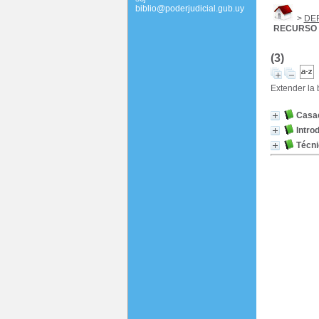
biblio@poderjudicial.gub.uy
>
DE
RECURSO 
(3)
Extender la
Casac
Intro
Técni