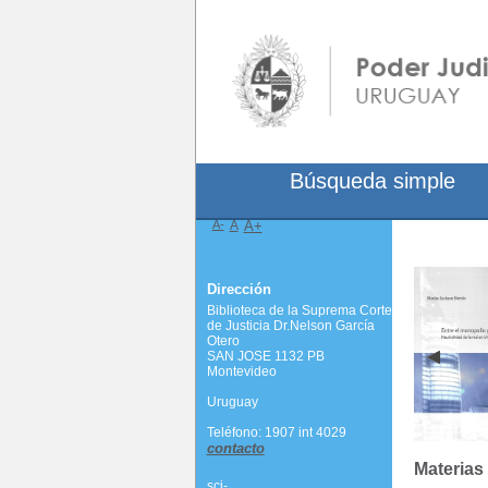
Búsqueda simple
A-
A
A+
Dirección
Biblioteca de la Suprema Corte
de Justicia Dr.Nelson García
Otero
SAN JOSE 1132 PB
Montevideo
Uruguay
Teléfono: 1907 int 4029
contacto
Materias
scj-