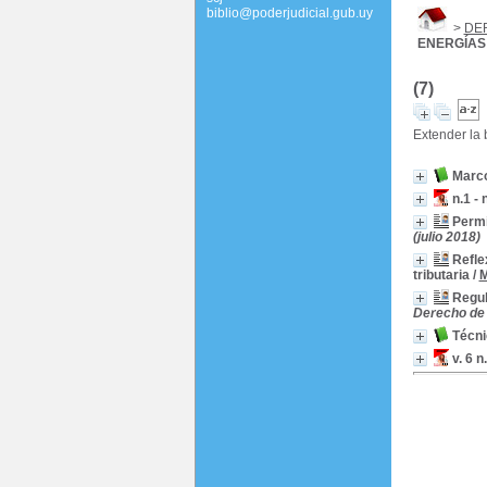
biblio@poderjudicial.gub.uy
>
DE
ENERGÍAS
(7)
Extender la
Marco
n.1 -
Permi
(julio 2018)
Refle
tributaria
/
M
Regul
Derecho de 
Técni
v. 6 n