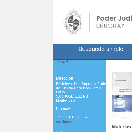
Búsqueda simple
A-
A
A+
Dirección
Biblioteca de la Suprema Corte
de Justicia Dr.Nelson García
Otero
SAN JOSE 1132 PB
Montevideo
Uruguay
Teléfono: 1907 int 4029
contacto
Materias
scj-