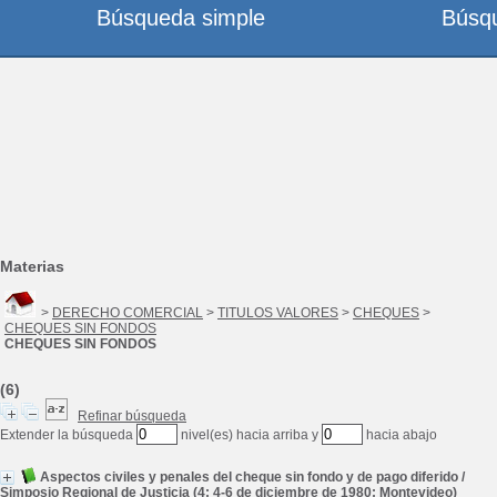
Búsqueda simple
Búsq
Materias
>
DERECHO COMERCIAL
>
TITULOS VALORES
>
CHEQUES
>
CHEQUES SIN FONDOS
CHEQUES SIN FONDOS
(6)
Refinar búsqueda
Extender la búsqueda
nivel(es) hacia arriba y
hacia abajo
Aspectos civiles y penales del cheque sin fondo y de pago diferido
/
Simposio Regional de Justicia (4; 4-6 de diciembre de 1980; Montevideo)