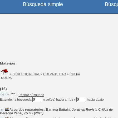
Búsqueda simple
Búsq
Materias
>
DERECHO PENAL
>
CULPABILIDAD
>
CULPA
CULPA
(16)
Refinar búsqueda
Extender la búsqueda
nivel(es) hacia arriba y
hacia abajo
Acuerdos reparatorios
/
Barrera Battaini, Jorge
en Revista Crítica de
Derecho Penal, v.5 n.5 (2025)