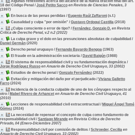
Algunas reflexiones acerca del alcance de la nueva oración final del art.
18 del Código Penal
/
José Petito Sacco
en Revista de Ciencias Penales, 3
(1997)
En busca de las penas perdidas
/
Eugenio Raúl Zaffaroni
(s.f.)
Causalidad y culpa "por omisión"
/
Gustavo Ordoqui Castilla
(2018)
¿Culpa consciente o error de tipo?
/
Fernández, Gonzalo D.
en Revista
Crítica de Derecho Penal, v.2 n.2 (2022)
La culpa grave y el dolo en las presunciones absolutas de culpabilidad
/
Daniel Germán
(2020)
Derecho penal uruguayo
/
Fernando Bayardo Bengoa
(1963)
El fraude en la administración societaria
/
David Baigún
(1988)
El sistema de responsabilidad civil y su fundamentación dogmática
/
Jorge Rodríguez Russo
en Anuario de Derecho Civil Uruguayo, 33 (2002)
Estudios de derecho penal
/
Gonzalo Fernández
(2022)
Evitación y mitigación del daño por el perjudicado
/
Viviana Galletto
Farro
(2024)
Incidencia de la conducta culpable de uno de los cónyuges respecto al
otro
/
Mabel Rivero de Arhancet
en Anuario de Derecho Civil Uruguayo, 41
(2010)
Lecciones de responsabilidad civil extracontractual
/
Miguel Ángel Tomé
Gómez
(2024)
La necesidad de repensar el concepto de culpa como fundamento de
responsabilidad civil
/
Santiago Mirande
en Revista Crítica de Derecho
Privado, 04 (Enero-Diciembre 2007)
Responsabilidad civil por comisión de delitos
/
Schroeder, Cecilia
en
Anuario de Derecho Civil Uruguayo, 33 (2002)