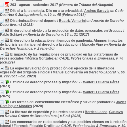
203 - agosto - setiembre 2017
(Número de Tribuna del Abogado)
Dile sí a la tecnología. Dile no a tu privacidad
/
Andrés Saravia
en Cade
Doctrina & Jurisprudencia, v. 10, n. 45 (Febrero 2018)
Discriminación en el deporte
/
Beatriz Venturini
en Anuario de Derecho
Deportivo, n.1 (2021)
El derecho al olvido y a la protección de datos personales en Uruguay
/
Pablo Schiavi
en Revista de Derecho, v. 16, n. 31 (2017)
El derecho a la educación en tiempos de pandemia. Algunos impactos
de la crisis sanitaria en el derecho a la educación
/
Marcelo Vigo
en Revista de
Derechos Humanos, v. 2 (ene-dic)
El impacto de las regulaciones de privacidad en las plataformas de
redes sociales
/
Mónica Gonzalez
en CADE. Profesionales & Empresas, v. 70
(octubre)
La especial valoración y protección del ejercicio de la libertad de
expresión del dirigente sindical
/
Manuel Echeverría
en Derecho Laboral, v. 66,
n. 292 (oct. - dic. 2023)
Estudios de derecho procesal y litigación: 2
/
Walter D Guerra Pérez
(2023)
Estudios de derecho procesal y litigación: 4
/
Walter D Guerra Pérez
(2025)
Las formas del consentimiento electrónico y su valor probatorio
/
Javier
Domínguez Morales
(2020)
La libertad de expresión y las redes sociales
/
Bordes Leone, Gustavo
en Revista Crítica de Derecho Penal, v.5 n.5 (2025)
Los comentarios en redes sociales y sus posibles efectos en la relación
laboral
/
Florencia Fitipaldo Druillet
en CADE. Profesionales & Empresas, v. 10,