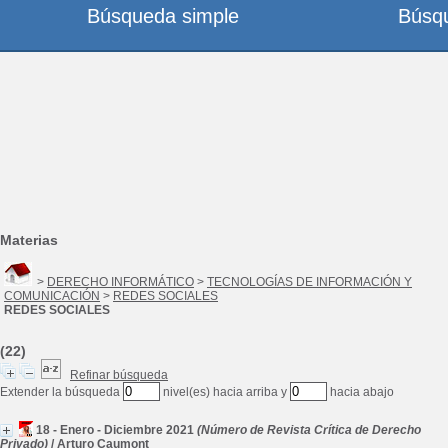
Búsqueda simple
Búsq
Materias
>
DERECHO INFORMÁTICO
>
TECNOLOGÍAS DE INFORMACIÓN Y
COMUNICACIÓN
>
REDES SOCIALES
REDES SOCIALES
(22)
Refinar búsqueda
Extender la búsqueda
nivel(es) hacia arriba y
hacia abajo
18 - Enero - Diciembre 2021
(Número de Revista Crítica de Derecho
Privado)
/
Arturo Caumont