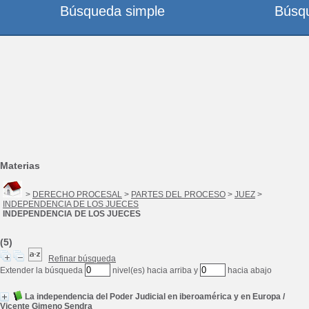
Búsqueda simple
Búsq
Materias
>
DERECHO PROCESAL
>
PARTES DEL PROCESO
>
JUEZ
>
INDEPENDENCIA DE LOS JUECES
INDEPENDENCIA DE LOS JUECES
(5)
Refinar búsqueda
Extender la búsqueda
nivel(es) hacia arriba y
hacia abajo
La independencia del Poder Judicial en iberoamérica y en Europa
/
Vicente Gimeno Sendra