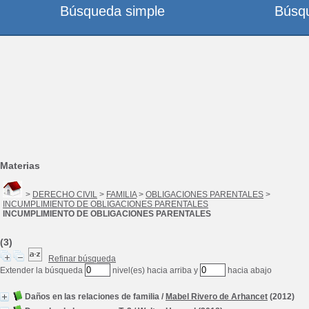
Búsqueda simple
Búsq
Materias
>
DERECHO CIVIL
>
FAMILIA
>
OBLIGACIONES PARENTALES
>
INCUMPLIMIENTO DE OBLIGACIONES PARENTALES
INCUMPLIMIENTO DE OBLIGACIONES PARENTALES
(3)
Refinar búsqueda
Extender la búsqueda
nivel(es) hacia arriba y
hacia abajo
Daños en las relaciones de familia
/
Mabel Rivero de Arhancet
(2012)