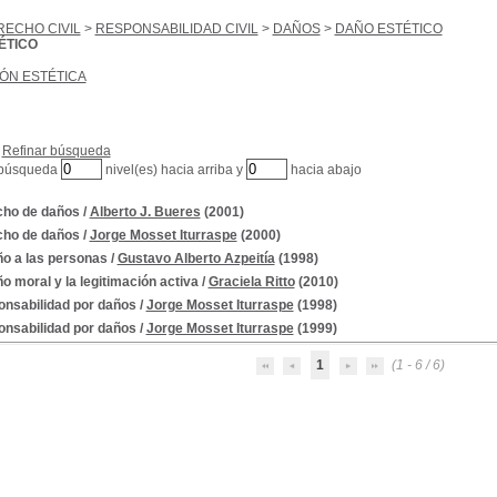
RECHO CIVIL
>
RESPONSABILIDAD CIVIL
>
DAÑOS
>
DAÑO ESTÉTICO
ÉTICO
IÓN ESTÉTICA
Refinar búsqueda
 búsqueda
nivel(es) hacia arriba y
hacia abajo
ho de daños
/
Alberto J. Bueres
(2001)
ho de daños
/
Jorge Mosset Iturraspe
(2000)
ño a las personas
/
Gustavo Alberto Azpeitía
(1998)
ño moral y la legitimación activa
/
Graciela Ritto
(2010)
nsabilidad por daños
/
Jorge Mosset Iturraspe
(1998)
nsabilidad por daños
/
Jorge Mosset Iturraspe
(1999)
1
(1 - 6 / 6)