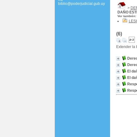
biblio@poderjudicial.gub.uy
>
DE
DAÑO EST
Ver también:
LES
(6)
Extender la
Derec
Derec
El da
El da
Respo
Respo