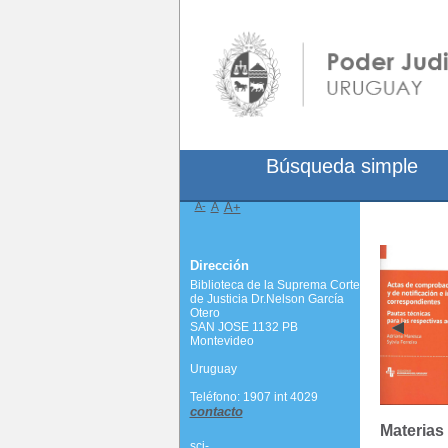
Búsqueda simple
A-
A
A+
Dirección
Biblioteca de la Suprema Corte
de Justicia Dr.Nelson García
Otero
SAN JOSE 1132 PB
Montevideo
Uruguay
Teléfono: 1907 int 4029
contacto
Materias
scj-