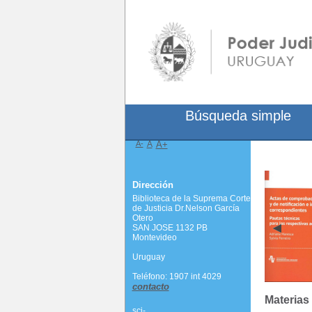
Búsqueda simple
A-
A
A+
Dirección
Biblioteca de la Suprema Corte
de Justicia Dr.Nelson García
Otero
SAN JOSE 1132 PB
Montevideo
Uruguay
Teléfono: 1907 int 4029
contacto
Materias
scj-