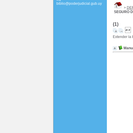
biblio@poderjudicial.gub.uy
>
DE
SEGURO D
(1)
Extender la
Manua