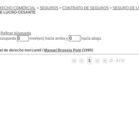
RECHO COMERCIAL
>
SEGUROS
>
CONTRATO DE SEGUROS
>
SEGURO DE L
E LUCRO CESANTE
Refinar búsqueda
 búsqueda
nivel(es) hacia arriba y
hacia abajo
l de derecho mercantil
/
Manuel Broseta Pont
(1990)
1
(1 - 1 / 1)